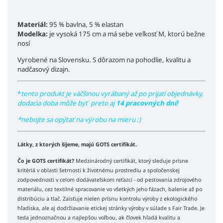
Materiál:
95 % bavlna, 5 % elastan
Modelka:
je vysoká 175 cm a má sebe veľkosť M, ktorú bežne
nosí
Vyrobené na Slovensku. S dôrazom na pohodlie, kvalitu a
nadčasový dizajn.
*
tento produkt je väčšinou vyrábaný až po prijatí objednávky,
dodacia doba môže byť preto aj
14 pracovných dní!
*nebojte sa opýtať na výrobu na mieru :)
Látky, z ktorých šijeme, majú GOTS certifikát.
Čo je GOTS certifikát?
Medzinárodný certifikát, ktorý sleduje prísne
kritériá v oblasti šetrnosti k životnému prostrediu a spoločenskej
zodpovednosti v celom dodávateľskom reťazci - od pestovania zdrojového
materiálu, cez textilné spracovanie vo všetkých jeho fázach, balenie až po
distribúciu a tlač. Zaisťuje nielen prísnu kontrolu výroby z ekologického
hľadiska, ale aj dodržiavanie etickej stránky výroby v súlade s Fair Trade. Je
teda jednoznačnou a najlepšou voľbou, ak človek hľadá kvalitu a