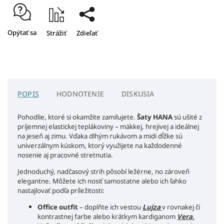
Opýtať sa
Strážiť
Zdieľať
POPIS
HODNOTENIE
DISKUSIA
Pohodlie, ktoré si okamžite zamilujete.
Šaty HANA
sú ušité z
príjemnej elastickej teplákoviny – mäkkej, hrejivej a ideálnej
na jeseň aj zimu. Vďaka dlhým rukávom a midi dĺžke sú
univerzálnym kúskom, ktorý využijete na každodenné
nosenie aj pracovné stretnutia.
Jednoduchý, nadčasový strih pôsobí ležérne, no zároveň
elegantne. Môžete ich nosiť samostatne alebo ich ľahko
nastajlovať podľa príležitosti:
Office outfit
– doplňte ich vestou
Lujza
v rovnakej či
kontrastnej farbe alebo krátkym kardiganom
Vera
.