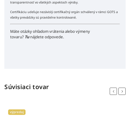
transparentnosť vo všetkých aspektoch výroby.
Certifikáciu udeľuje nezávislý certifikačný orgán schválený v rámci GOTS a
všetky prevádzky sú pravidelne kontrolované.
Máte otázky ohľadom vrátenia alebo výmeny
tovaru?
Tu
nájdete odpovede.
Súvisiaci tovar
Previous
Next
bestseller