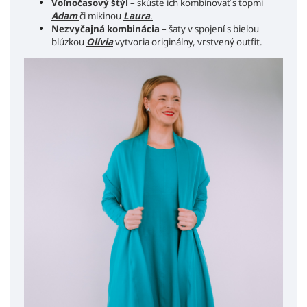
Voľnočasový štýl
– skúste ich kombinovať s topmi
Adam
či mikinou
Laura
.
Nezvyčajná kombinácia
– šaty v spojení s bielou
blúzkou
Olívia
vytvoria originálny, vrstvený outfit.