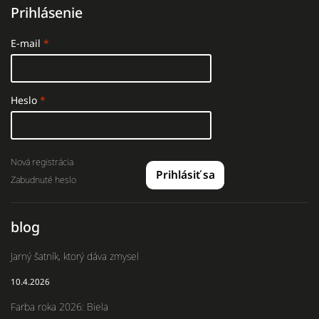
Prihlásenie
E-mail
Heslo
Nová registrácia
Prihlásiť sa
Zabudnuté heslo
blog
Jarný šatník, ktorý dáva zmysel
10.4.2026
Farba roka 2026: Biela