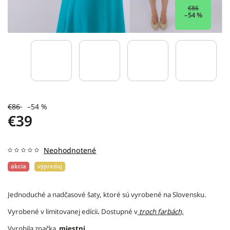
€86
–54 %
€86
–54 %
€39
Neohodnotené
akcia
výpredaj
Jednoduché a nadčasové šaty, ktoré sú vyrobené na Slovensku.
Vyrobené v limitovanej edícii
.
Dostupné v
troch farbách,
Vyrobila značka
miestni