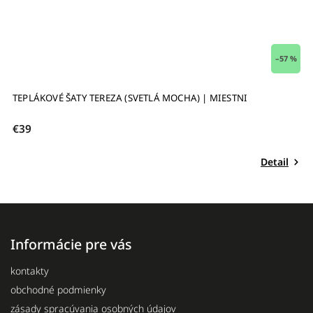
 %
–22 %
VOĽNÉ TEPLÁKOVÉ ŠATY S OPASKOM SANDRA (TMAVÁ MOCHA) |
D
MIESTNI
€69
€
Detail
Informácie pre vás
kontakty
obchodné podmienky
zásady spracúvania osobných údajov