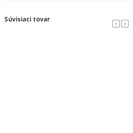
Súvisiaci tovar
Previous
Next
výpredaj