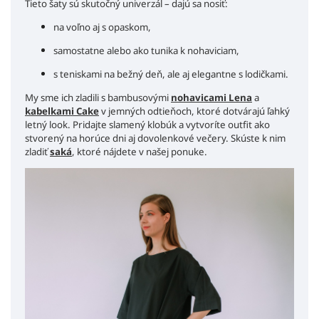
Tieto šaty sú skutočný univerzál – dajú sa nosiť:
na voľno aj s opaskom,
samostatne alebo ako tunika k nohaviciam,
s teniskami na bežný deň, ale aj elegantne s lodičkami.
My sme ich zladili s bambusovými
nohavicami Lena
a
kabelkami Cake
v jemných odtieňoch, ktoré dotvárajú ľahký
letný look. Pridajte slamený klobúk a vytvoríte outfit ako
stvorený na horúce dni aj dovolenkové večery. Skúste k nim
zladiť
saká
, ktoré nájdete v našej ponuke.