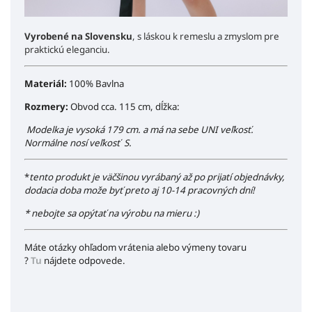
Vyrobené na Slovensku
, s láskou k remeslu a zmyslom pre
praktickú eleganciu.
Materiál:
100% Bavlna
Rozmery:
Obvod cca. 115 cm, dĺžka:
Modelka je vysoká 179 cm. a má na sebe UNI veľkosť.
Normálne nosí veľkosť S.
*
tento produkt je väčšinou vyrábaný až po prijatí objednávky,
dodacia doba može byť preto aj 10-14 pracovných dní!
* nebojte sa opýtať na výrobu na mieru :)
Máte otázky ohľadom vrátenia alebo výmeny tovaru
?
Tu
nájdete odpovede.