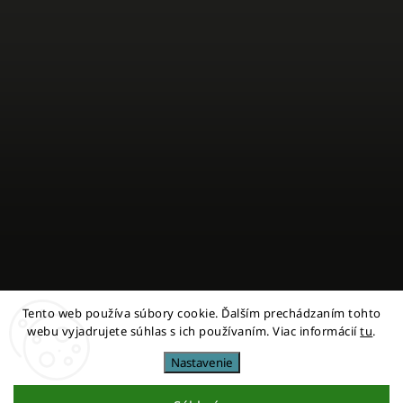
Tento web používa súbory cookie. Ďalším prechádzaním tohto
Sledovať na Instagrame
webu vyjadrujete súhlas s ich používaním. Viac informácií
tu
.
Nastavenie
Copyright 2026
miestni
. Všetky práva vyhradené.
Upraviť nastavenie cookies