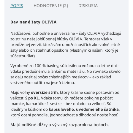
POPIS
HODNOTENIE (2)
DISKUSIA
Bavlnené šaty OLIVIA
Nadčasové, pohodlné a univerzálne – šaty OLIVIA vychádzajú
zo strihu našej obľúbenej blúzky OLÍVIA. Tentoraz však v
predĺženej verzii, ktorá vám umožní nosiť ich ako voľné letné
šaty alebo ich stiahnuť opaskom
(vlastným či
našim, ktorý je
súčasťou šiat)
Vyrobené zo 100 % bavlny, sú ideálnou voľbou na letné dni –
vďaka priedušnému a ľahkému materiálu. No rovnako skvelo
sa dajú nosiť aj počas chladnejších mesiacov – ako základ
vrstveného outfitu na jeseň či zimu.
Majú voľný
oversize strih
, ktorý krásne sadne postavám od
veľkosti
S po XL
. Vďaka tomu ich môžete pokojne požičať
mamke, kamarátke či sestre – bez ohľadu na veľkosť. Sú
ideálnym kúskom do
kapsulového, uvedomelého šatníka
,
ktorý ocení pohodlie, jednoduchosť a dlhodobú nositeľnosť.
Majú odlišné dĺžky a výrazný rozparok na bokoch.