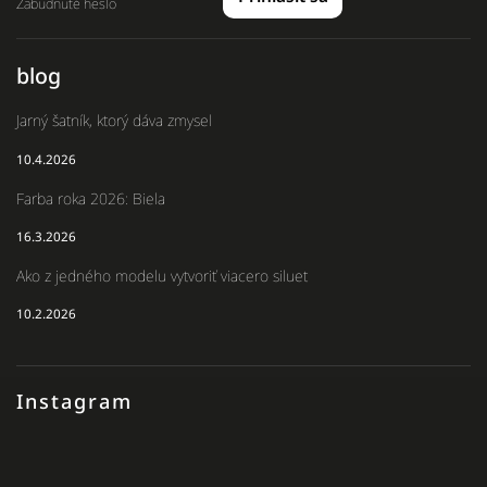
Zabudnuté heslo
blog
Jarný šatník, ktorý dáva zmysel
10.4.2026
Farba roka 2026: Biela
16.3.2026
Ako z jedného modelu vytvoriť viacero siluet
10.2.2026
Instagram