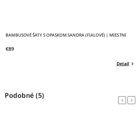
–22 %
VOĽNÉ TEPLÁKOVÉ ŠATY S OPASKOM SANDRA (TMAVÁ MOCHA) |
V
MIESTNI
€69
Detail
Podobné (5)
Previous
Next