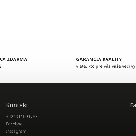
VA ZDARMA
GARANCIA KVALITY
€
viete, kto pre vás vaše veci v
Kontakt
F
+421911094788
Facebook
Instagram