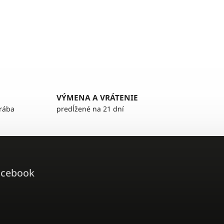
VÝMENA A VRÁTENIE
yrába
predĺžené na 21 dní
acebook