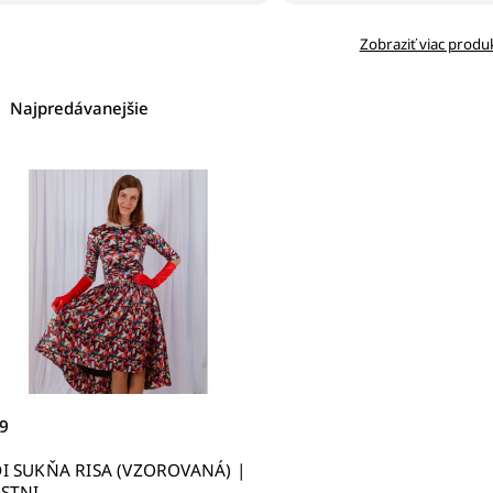
Zobraziť viac produ
Najpredávanejšie
Odporúčame
Najlacnejšie
Najdrahšie
Abecedne
9
I SUKŇA RISA (VZOROVANÁ) |
STNI