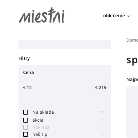
oblečenie
Dom
sp
Filtry
Cena
Najp
€
14
€
215
Na sklade
37
akcia
1
novinka
0
náš tip
1