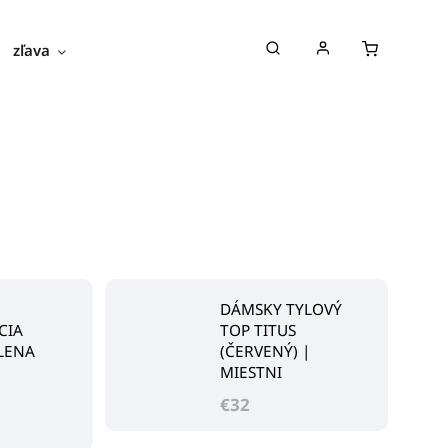
zľava
novinky
blog
o nás
DÁMSKY TYLOVÝ
CIA
TOP TITUS
LENA
(ČERVENÝ) |
|
MIESTNI
€32