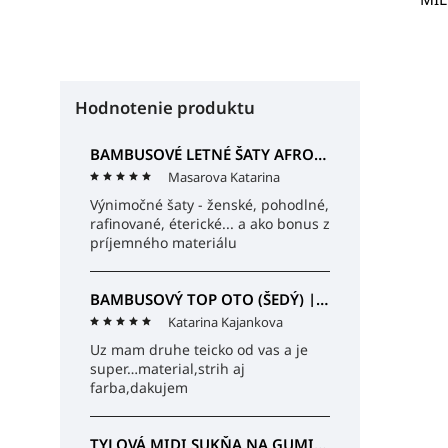
Hodnotenie produktu
BAMBUSOVÉ LETNÉ ŠATY AFRODITA (ČIERNE) | MIESTNI
Masarova Katarina
Výnimočné šaty - ženské, pohodlné,
rafinované, éterické... a ako bonus z
príjemného materiálu
BAMBUSOVÝ TOP OTO (ŠEDÝ) | MIESTNI
Katarina Kajankova
Uz mam druhe teicko od vas a je
super…material,strih aj
farba,dakujem
TYLOVÁ MIDI SUKŇA NA GUMIČKU SABINA (ČIERNA) | MIESTNI