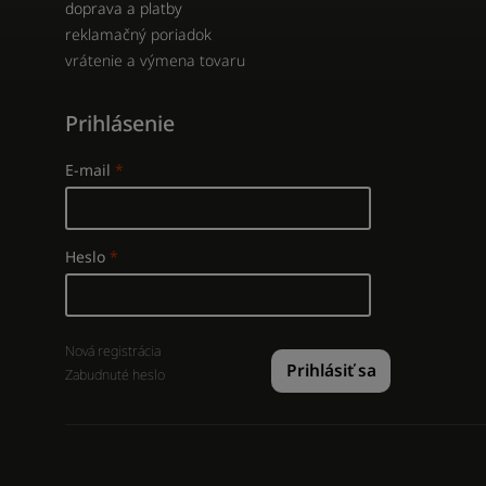
doprava a platby
reklamačný poriadok
vrátenie a výmena tovaru
Prihlásenie
E-mail
Heslo
Nová registrácia
Prihlásiť sa
Zabudnuté heslo