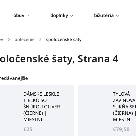
obuv
doplnky
bižutéria
ov
/
oblečenie
/
spoločenské šaty
oločenské šaty
, Strana 4
redávanejšie
DÁMSKE LESKLÉ
TYLOVÁ
TIELKO SO
ZAVINOVA
ŠNÚROU OLIVER
SUKŇA SE
(ČIERNE) |
(ČIERNA) 
MIESTNI
MIESTNI
€25
€79,50