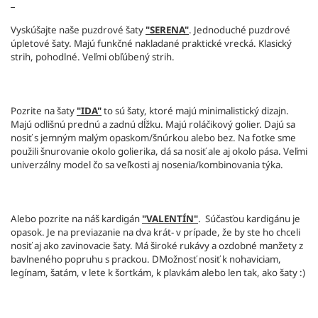
Vyskúšajte naše puzdrové šaty
"SERENA"
. Jednoduché puzdrové
úpletové šaty. Majú funkčné nakladané praktické vrecká. Klasický
strih, pohodlné. Veľmi obľúbený strih.
Pozrite na šaty
"IDA"
to sú šaty, ktoré majú minimalistický dizajn.
Majú odlišnú prednú a zadnú dĺžku. Majú roláčikový golier. Dajú sa
nosiť s jemným malým opaskom/šnúrkou alebo bez. Na fotke sme
použili šnurovanie okolo golierika, dá sa nosiť ale aj okolo pása. Veľmi
univerzálny model čo sa veľkosti aj nosenia/kombinovania týka.
Alebo pozrite na náš kardigán
"VALENTÍN"
. Súčasťou kardigánu je
opasok. Je na previazanie na dva krát- v prípade, že by ste ho chceli
nosiť aj ako zavinovacie šaty. Má široké rukávy a ozdobné manžety z
bavlneného popruhu s prackou. DMožnosť nosiť k nohaviciam,
legínam, šatám, v lete k šortkám, k plavkám alebo len tak, ako šaty :)