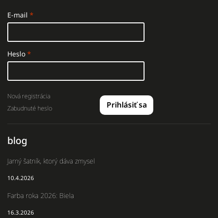
E-mail
Heslo
Nová registrácia
Prihlásiť sa
Zabudnuté heslo
blog
Jarný šatník, ktorý dáva zmysel
10.4.2026
Farba roka 2026: Biela
16.3.2026