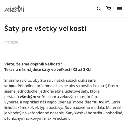
Šaty pre všetky veľkosti
9.3.2025
Viete, že sme doplnili veľkosti?
Teraz u nás nájdete šaty vo veľkosti XS až 3XL!
Snažíme sa o to, aby Ste sa v našich šatách cítili
sama
sebou.
Pohodlne, príjemne a hlavne aby sa nosili s láskou :) Preto
šijeme jednoduché, jednofarebné úpletové šaty, ktoré
pristanú
všetkým
veľkostiam a vekovým kategóriám.
Vyberte si napríklad náš najobľúbenejší model šiat
"KLASIK"
.
Strih
lichotí akémukoľvek typu postavy. Sú z padavého modalu. Materiál
je vhodný na každodenné nosenie. Šaty klasického strihu, pohodlné,
s funkčnými švíkovými maxi vreckami.