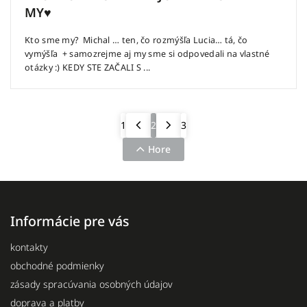
MY♥
Kto sme my? Michal … ten, čo rozmýšľa Lucia… tá, čo
vymýšľa + samozrejme aj my sme si odpovedali na vlastné
otázky :) KEDY STE ZAČALI S ...
1
2
3
Hore
Informácie pre vás
kontakty
obchodné podmienky
zásady spracúvania osobných údajov
doprava a platby