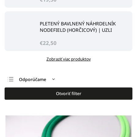
PLETENÝ BAVLNENÝ NÁHRDELNÍK
NODEFIELD (HORČICOVÝ) | UZLI
€22,50
Zobraziť viac produktov
Odporúčame
Najlacnejšie
Otvoriť filter
Najdrahšie
Najpredávanejšie
Abecedne