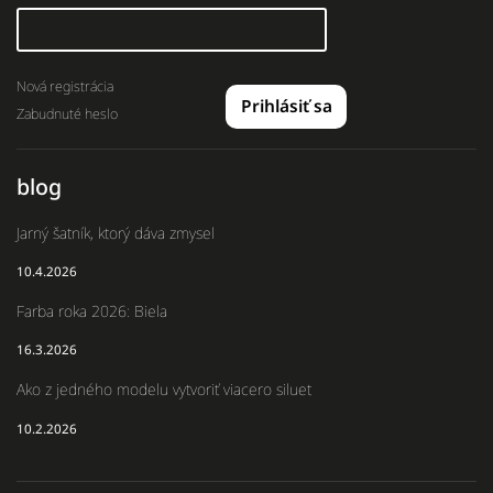
Nová registrácia
Prihlásiť sa
Zabudnuté heslo
blog
Jarný šatník, ktorý dáva zmysel
10.4.2026
Farba roka 2026: Biela
16.3.2026
Ako z jedného modelu vytvoriť viacero siluet
10.2.2026