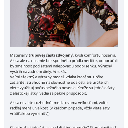
Materiál
v trupovej časti zdvojený
, kvôli komfortu nosenia.
Ak sa ale na nosenie bez spodného prádla necítite, odporúčali
by sme nosiť pod šatami nalepovaciu podprsenku. Výrazný
výstrih na zadnom diely. ¾ rukáv.
Veľmi efektný a výrazný model, vďaka ktorému určite
zažiarite. Sú vhodné na slávnostné udalosti, ale určite ich
viete využiť aj počas bežného nosenia. Keďže sa jedná o šaty
z elastickej látky, vedia sa pekne prispôsobiť.
Ak sa neviete rozhodnúť medzi dvoma veľkosťami, voľte
radšej menšiu veľkosť (v každom prípade, vždy viete šaty
vrátiť alebo vymeniť :))
Chcete aby tieto šaty vypadali slávnostnejšie? Skombinujte ich