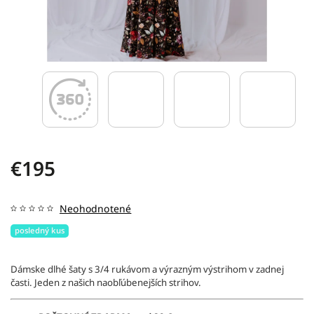
€195
Neohodnotené
posledný kus
Dámske dlhé šaty s 3/4 rukávom a výrazným výstrihom v zadnej
časti. Jeden z našich naobľúbenejších strihov.