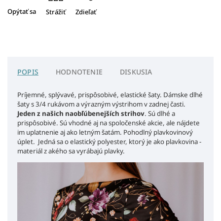
Opýtať sa
Strážiť
Zdieľať
POPIS
HODNOTENIE
DISKUSIA
Príjemné, splývavé, prispôsobivé, elastické šaty.
Dámske dlhé
šaty s 3/4 rukávom a výrazným výstrihom v zadnej časti.
Jeden z našich naobľúbenejších strihov
. Sú dlhé a
prispôsobivé. Sú vhodné aj na spoločenské akcie, ale nájdete
im uplatnenie aj ako letným šatám. Pohodlný plavkovinový
úplet.
Jedná sa o elastický polyester, ktorý je ako plavkovina -
materiál z akého sa vyrábajú plavky.