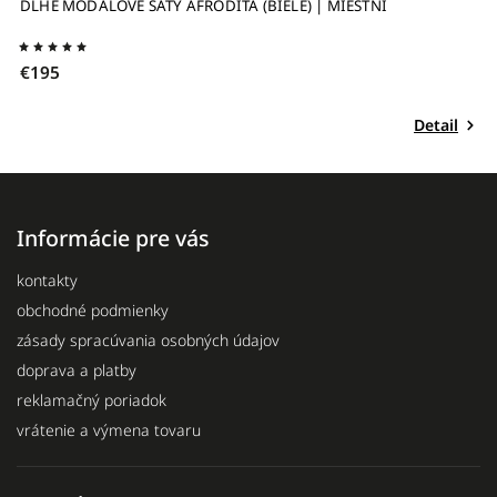
HÉ MODALOVÉ ŠATY AFRODITA (BIELE) | MIESTNI
DLHÉ Š
€195
95
Detail
Informácie pre vás
kontakty
obchodné podmienky
zásady spracúvania osobných údajov
doprava a platby
reklamačný poriadok
vrátenie a výmena tovaru