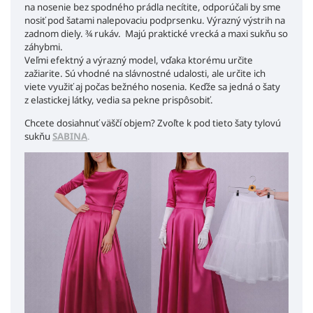
na nosenie bez spodného prádla necítite, odporúčali by sme
nosiť pod šatami nalepovaciu podprsenku. Výrazný výstrih na
zadnom diely. ¾ rukáv.
Majú praktické vrecká a maxi sukňu so
záhybmi.
Veľmi efektný a výrazný model, vďaka ktorému určite
zažiarite. Sú vhodné na slávnostné udalosti, ale určite ich
viete využiť aj počas bežného nosenia. Keďže sa jedná o šaty
z elastickej látky, vedia sa pekne prispôsobiť.
Chcete dosiahnuť väščí objem? Zvoľte k pod tieto šaty tylovú
sukňu
SABINA
.