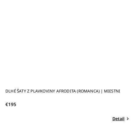
DLHÉ ŠATY Z PLAVKOVINY AFRODITA (ROMANCA) | MIESTNI
D
€195
€
Detail