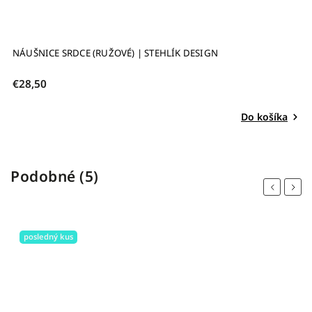
NÁUŠNICE SRDCE (RUŽOVÉ) | STEHLÍK DESIGN
N
€28,50
€
Do košíka
Podobné (5)
Previous
Next
posledný kus