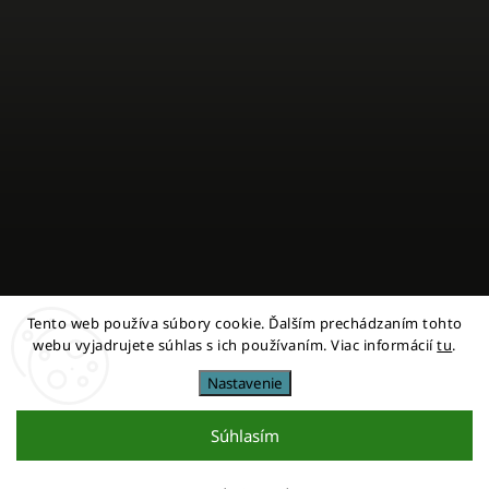
Tento web používa súbory cookie. Ďalším prechádzaním tohto
Sledovať na Instagrame
webu vyjadrujete súhlas s ich používaním. Viac informácií
tu
.
Nastavenie
Copyright 2026
miestni
. Všetky práva vyhradené.
Upraviť nastavenie cookies
Súhlasím
Vytvořil
Shoptet
| Design
Shoptak.cz