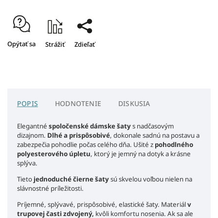
Opýtať sa
Strážiť
Zdieľať
POPIS
HODNOTENIE
DISKUSIA
Elegantné
spoločenské dámske šaty
s nadčasovým
dizajnom.
Dlhé a prispôsobivé
, dokonale sadnú na postavu a
zabezpečia pohodlie počas celého dňa. Ušité z
pohodlného
polyesterového úpletu
, ktorý je jemný na dotyk a krásne
splýva.
Tieto
jednoduché čierne šaty
sú skvelou voľbou nielen na
slávnostné príležitosti.
Príjemné, splývavé, prispôsobivé, elastické šaty. Materiál
v
trupovej časti zdvojený,
kvôli komfortu nosenia. Ak sa ale