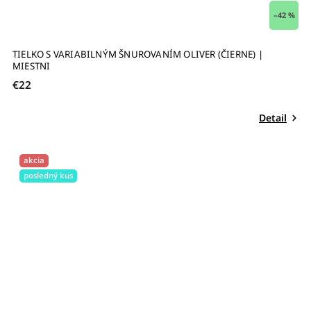
–42 %
TIELKO S VARIABILNÝM ŠNUROVANÍM OLIVER (ČIERNE) |
MIESTNI
€22
Detail
akcia
posledný kus