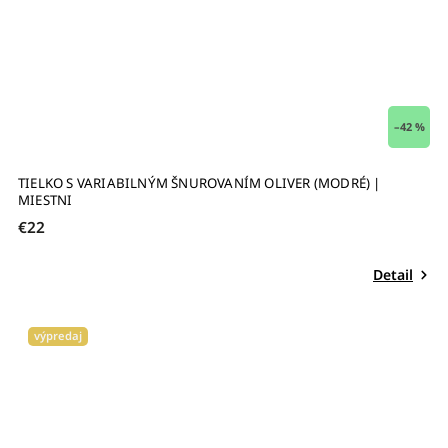
–42 %
TIELKO S VARIABILNÝM ŠNUROVANÍM OLIVER (MODRÉ) |
MIESTNI
€22
Detail
výpredaj