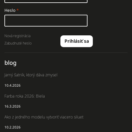
Heslo
Nová registrácia
Prihlásiť sa
Zabudnuté heslo
blog
Jarný šatník, ktorý dáva zmysel
10.4.2026
Farba roka 2026: Biela
16.3.2026
Ako z jedného modelu vytvoriť viacero siluet
10.2.2026