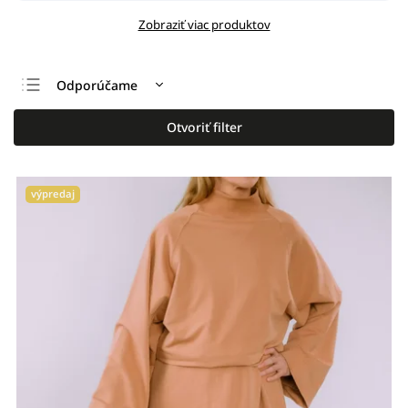
Zobraziť viac produktov
Odporúčame
Najlacnejšie
Otvoriť filter
Najdrahšie
Najpredávanejšie
výpredaj
Abecedne