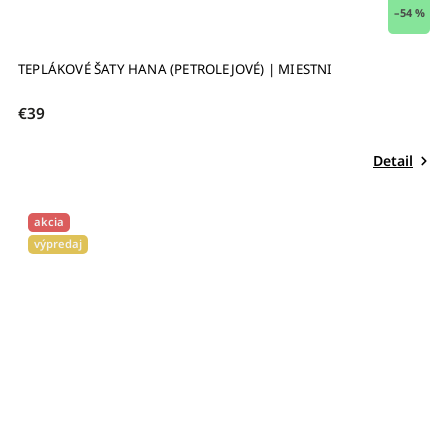
–54 %
TEPLÁKOVÉ ŠATY HANA (PETROLEJOVÉ) | MIESTNI
€39
Detail
akcia
výpredaj