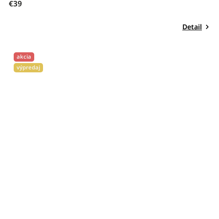
€39
Detail
akcia
výpredaj