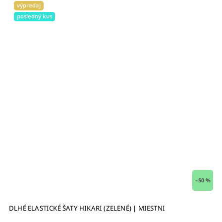
výpredaj
posledný kus
–50 %
DLHÉ ELASTICKÉ ŠATY HIKARI (ZELENÉ) | MIESTNI