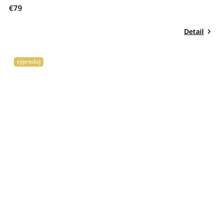
€79
Detail
výpredaj